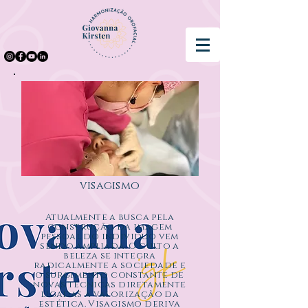
visagismo
Atualmente a busca pela
construção da imagem
pessoal do individuo vem
sendo ampliada. O culto a
beleza se integra
radicalmente a sociedade e
o surgimento constante de
novas técnicas diretamente
ligadas a valorização da
estética. Visagismo deriva