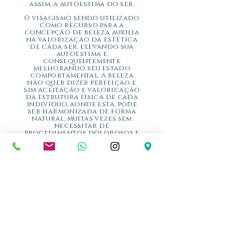
assim, a autoestima do ser.
O visagismo sendo utilizado
como recurso para a
concepção de beleza auxilia
na valorização da estética
de cada ser, elevando sua
autoestima e
consequentemente
melhorando seu estado
comportamental. A beleza
não quer dizer perfeição e
sim aceitação e valoricação
da estrutura física de cada
individuo, aonde esta, pode
ser harmonizada de forma
natural, muitas vezes sem
necessitar de
procedimentos dolorosos e
sim por meio destas técnicas
apresentadas no presente
estudo as quais muitos
desconhecem.